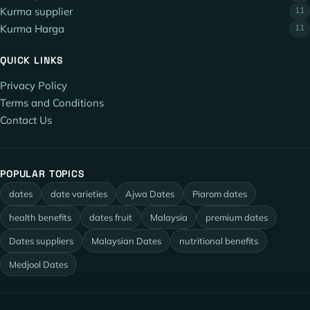
Kurma supplier
11
Kurma Harga
11
QUICK LINKS
Privacy Policy
Terms and Conditions
Contact Us
POPULAR TOPICS
dates
date varieties
Ajwa Dates
Piarom dates
health benefits
dates fruit
Malaysia
premium dates
Dates suppliers
Malaysian Dates
nutritional benefits
Medjool Dates